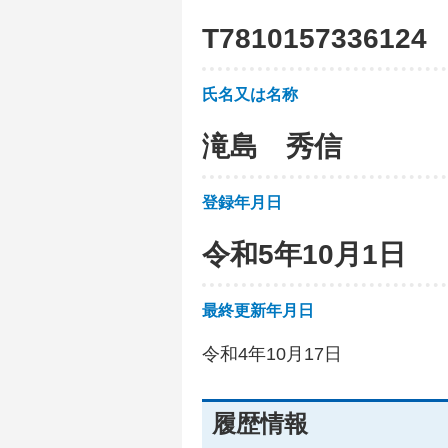
T
7
8
1
0
1
5
7
3
3
6
1
2
4
氏名又は名称
滝島 秀信
登録年月日
令和5年10月1日
最終更新年月日
令和4年10月17日
履歴情報