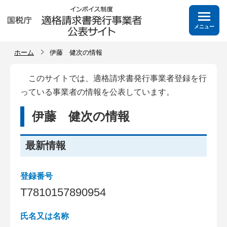
メニュー
ホーム
伊藤 健次の情報
このサイトでは、適格請求書発行事業者登録を行
っている事業者の情報を公表しています。
伊藤 健次の情報
最新情報
登録番号
T
7
8
1
0
1
5
7
8
9
0
9
5
4
氏名又は名称