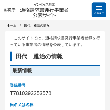
メニュー
ホーム
田代 雅治の情報
このサイトでは、適格請求書発行事業者登録を行
っている事業者の情報を公表しています。
田代 雅治の情報
最新情報
登録番号
T
7
8
1
0
3
9
3
2
5
3
5
7
8
氏名又は名称