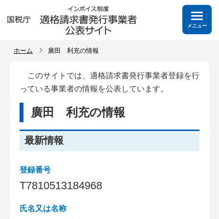
メニュー
ホーム
廣田 利充の情報
このサイトでは、適格請求書発行事業者登録を行
っている事業者の情報を公表しています。
廣田 利充の情報
最新情報
登録番号
T
7
8
1
0
5
1
3
1
8
4
9
6
8
氏名又は名称