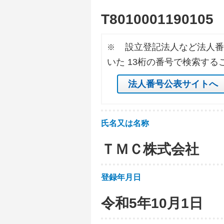
T
8
0
1
0
0
0
1
1
9
0
1
0
5
設立登記法人など法人番
※
いた 13桁の番号で検索する
法人番号公表サイトへ
氏名又は名称
ＴＭＣ株式会社
登録年月日
令和5年10月1日