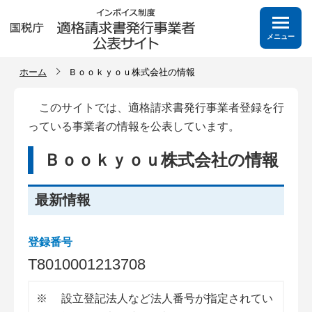
メニュー
ホーム
Ｂｏｏｋｙｏｕ株式会社の情報
このサイトでは、適格請求書発行事業者登録を行
っている事業者の情報を公表しています。
Ｂｏｏｋｙｏｕ株式会社の情報
最新情報
登録番号
T
8
0
1
0
0
0
1
2
1
3
7
0
8
※
設立登記法人など法人番号が指定されてい