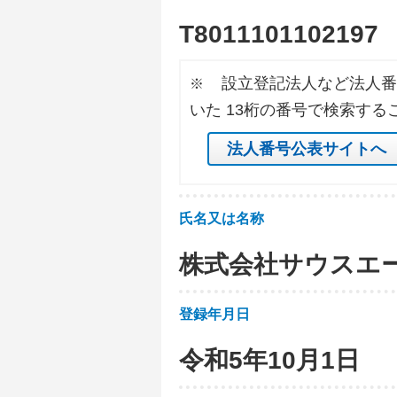
T
8
0
1
1
1
0
1
1
0
2
1
9
7
設立登記法人など法人番
※
いた 13桁の番号で検索する
法人番号公表サイトへ
氏名又は名称
株式会社サウスエ
登録年月日
令和5年10月1日