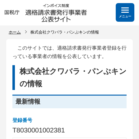
メニュー
ホーム
株式会社クワバラ・パンぷキンの情報
このサイトでは、適格請求書発行事業者登録を行
っている事業者の情報を公表しています。
株式会社クワバラ・パンぷキン
の情報
最新情報
登録番号
T
8
0
3
0
0
0
1
0
0
2
3
8
1