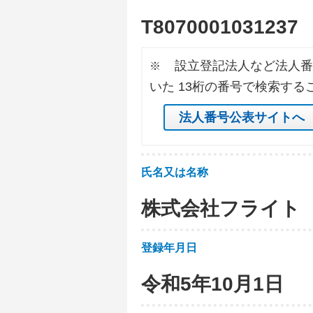
T
8
0
7
0
0
0
1
0
3
1
2
3
7
設立登記法人など法人番
※
いた 13桁の番号で検索する
法人番号公表サイトへ
氏名又は名称
株式会社フライト
登録年月日
令和5年10月1日