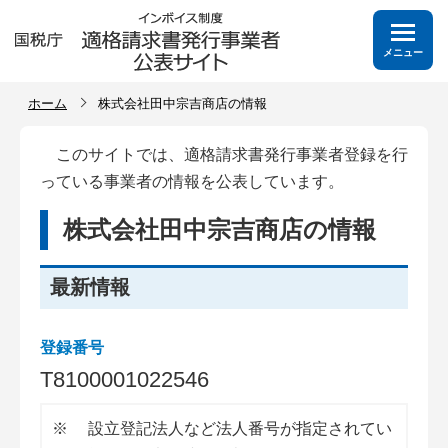
メニュー
ホーム
株式会社田中宗吉商店の情報
このサイトでは、適格請求書発行事業者登録を行
っている事業者の情報を公表しています。
株式会社田中宗吉商店の情報
最新情報
登録番号
T
8
1
0
0
0
0
1
0
2
2
5
4
6
※
設立登記法人など法人番号が指定されてい