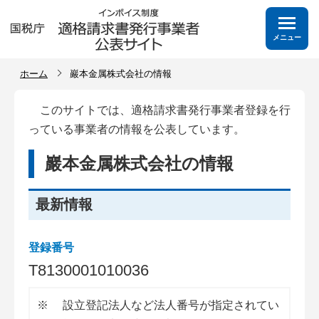
メニュー
ホーム
巖本金属株式会社の情報
このサイトでは、適格請求書発行事業者登録を行
っている事業者の情報を公表しています。
巖本金属株式会社の情報
最新情報
登録番号
T
8
1
3
0
0
0
1
0
1
0
0
3
6
※
設立登記法人など法人番号が指定されてい