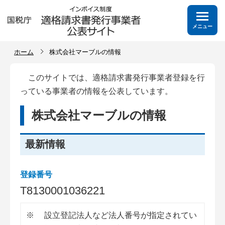
メニュー
ホーム
株式会社マーブルの情報
このサイトでは、適格請求書発行事業者登録を行
っている事業者の情報を公表しています。
株式会社マーブルの情報
最新情報
登録番号
T
8
1
3
0
0
0
1
0
3
6
2
2
1
※
設立登記法人など法人番号が指定されてい