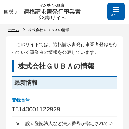
メニュー
ホーム
株式会社ＧＵＢＡの情報
このサイトでは、適格請求書発行事業者登録を行
っている事業者の情報を公表しています。
株式会社ＧＵＢＡの情報
最新情報
登録番号
T
8
1
4
0
0
0
1
1
2
2
9
2
9
※
設立登記法人など法人番号が指定されてい