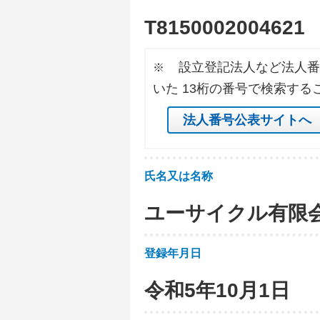
T
8
1
5
0
0
0
2
0
0
4
6
2
1
設立登記法人など法人番
※
いた 13桁の番号で検索する
法人番号公表サイトへ
氏名又は名称
ユーサイクル有限
登録年月日
令和5年10月1日