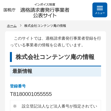
メニュー
ホーム
株式会社コンテンツ庵の情報
このサイトでは、適格請求書発行事業者登録を行
っている事業者の情報を公表しています。
株式会社コンテンツ庵の情報
最新情報
登録番号
T
8
1
8
0
0
0
1
0
5
5
5
5
5
※
設立登記法人など法人番号が指定されてい