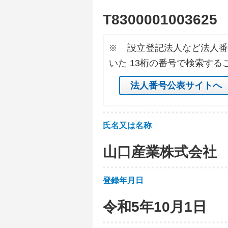
T
8
3
0
0
0
0
1
0
0
3
6
2
5
設立登記法人など法人番
※
いた 13桁の番号で検索する
法人番号公表サイトへ
氏名又は名称
山口産業株式会社
登録年月日
令和5年10月1日