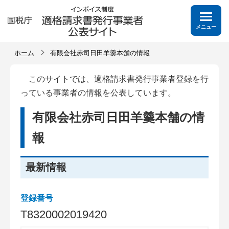
メニュー
ホーム
有限会社赤司日田羊羹本舗の情報
このサイトでは、適格請求書発行事業者登録を行
っている事業者の情報を公表しています。
有限会社赤司日田羊羹本舗の情
報
最新情報
登録番号
T
8
3
2
0
0
0
2
0
1
9
4
2
0