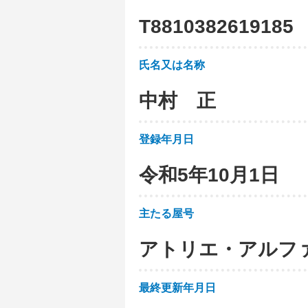
T
8
8
1
0
3
8
2
6
1
9
1
8
5
氏名又は名称
中村 正
登録年月日
令和5年10月1日
主たる屋号
アトリエ・アルフ
最終更新年月日