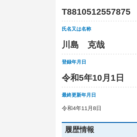
T
8
8
1
0
5
1
2
5
5
7
8
7
5
氏名又は名称
川島 克哉
登録年月日
令和5年10月1日
最終更新年月日
令和4年11月8日
履歴情報