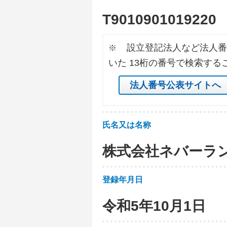
T
9
0
1
0
9
0
1
0
1
9
2
2
0
設立登記法人など法人番
※
いた 13桁の番号で検索する
法人番号公表サイトへ
氏名又は名称
株式会社ネバーラ
登録年月日
令和5年10月1日