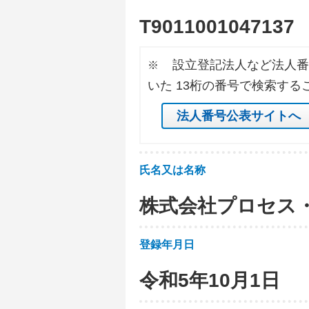
T
9
0
1
1
0
0
1
0
4
7
1
3
7
設立登記法人など法人番
※
いた 13桁の番号で検索する
法人番号公表サイトへ
氏名又は名称
株式会社プロセス
登録年月日
令和5年10月1日