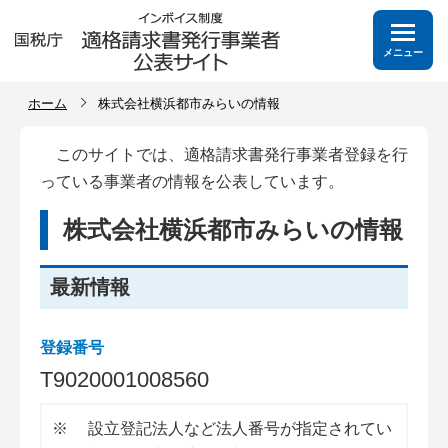
メニュー
ホーム
株式会社横浜都市みらいの情報
このサイトでは、適格請求書発行事業者登録を行
っている事業者の情報を公表しています。
株式会社横浜都市みらいの情報
最新情報
登録番号
T
9
0
2
0
0
0
1
0
0
8
5
6
0
※
設立登記法人など法人番号が指定されてい