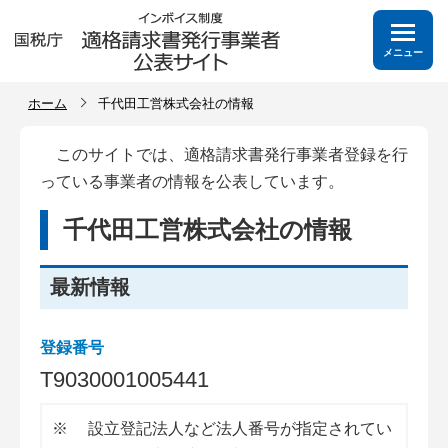
メニュー
ホーム
千代田工営株式会社の情報
このサイトでは、適格請求書発行事業者登録を行
っている事業者の情報を公表しています。
千代田工営株式会社の情報
最新情報
登録番号
T
9
0
3
0
0
0
1
0
0
5
4
4
1
※
設立登記法人など法人番号が指定されてい