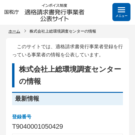
メニュー
ホーム
株式会社上総環境調査センターの情報
このサイトでは、適格請求書発行事業者登録を行
っている事業者の情報を公表しています。
株式会社上総環境調査センター
の情報
最新情報
登録番号
T
9
0
4
0
0
0
1
0
5
0
4
2
9