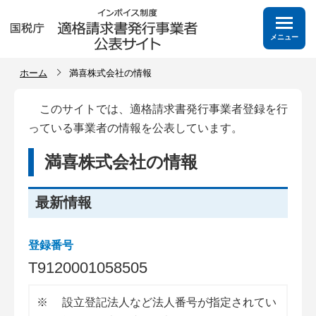
メニュー
ホーム
満喜株式会社の情報
このサイトでは、適格請求書発行事業者登録を行
っている事業者の情報を公表しています。
満喜株式会社の情報
最新情報
登録番号
T
9
1
2
0
0
0
1
0
5
8
5
0
5
※
設立登記法人など法人番号が指定されてい