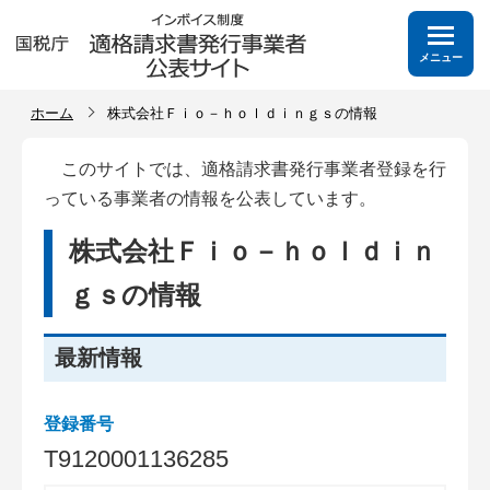
メニュー
ホーム
株式会社Ｆｉｏ－ｈｏｌｄｉｎｇｓの情報
このサイトでは、適格請求書発行事業者登録を行
っている事業者の情報を公表しています。
株式会社Ｆｉｏ－ｈｏｌｄｉｎ
ｇｓの情報
最新情報
登録番号
T
9
1
2
0
0
0
1
1
3
6
2
8
5