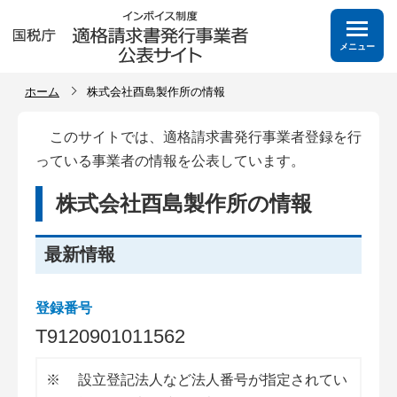
メニュー
ホーム
株式会社酉島製作所の情報
このサイトでは、適格請求書発行事業者登録を行
っている事業者の情報を公表しています。
株式会社酉島製作所の情報
最新情報
登録番号
T
9
1
2
0
9
0
1
0
1
1
5
6
2
※
設立登記法人など法人番号が指定されてい