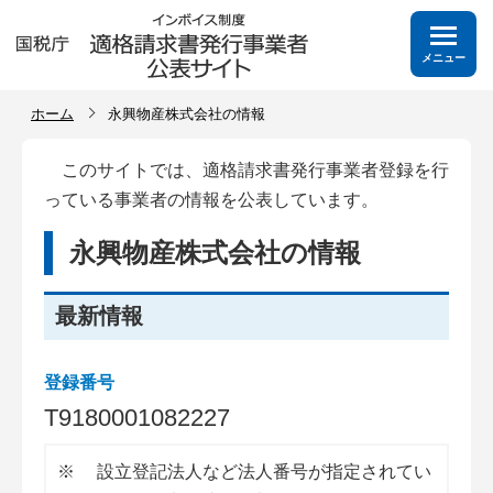
メニュー
ホーム
永興物産株式会社の情報
このサイトでは、適格請求書発行事業者登録を行
っている事業者の情報を公表しています。
永興物産株式会社の情報
最新情報
登録番号
T
9
1
8
0
0
0
1
0
8
2
2
2
7
※
設立登記法人など法人番号が指定されてい