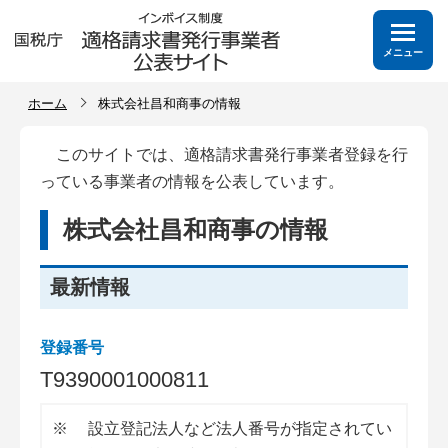
メニュー
ホーム
株式会社昌和商事の情報
このサイトでは、適格請求書発行事業者登録を行
っている事業者の情報を公表しています。
株式会社昌和商事の情報
最新情報
登録番号
T
9
3
9
0
0
0
1
0
0
0
8
1
1
※
設立登記法人など法人番号が指定されてい