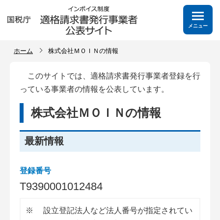
メニュー
ホーム
株式会社ＭＯＩＮの情報
このサイトでは、適格請求書発行事業者登録を行
っている事業者の情報を公表しています。
株式会社ＭＯＩＮの情報
最新情報
登録番号
T
9
3
9
0
0
0
1
0
1
2
4
8
4
※
設立登記法人など法人番号が指定されてい