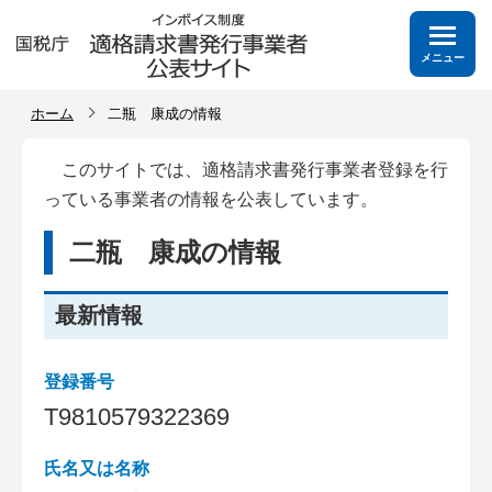
メニュー
ホーム
二瓶 康成の情報
このサイトでは、適格請求書発行事業者登録を行
っている事業者の情報を公表しています。
二瓶 康成の情報
最新情報
登録番号
T
9
8
1
0
5
7
9
3
2
2
3
6
9
氏名又は名称