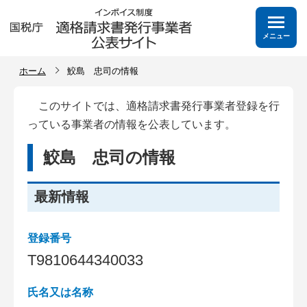
メニュー
ホーム
鮫島 忠司の情報
このサイトでは、適格請求書発行事業者登録を行
っている事業者の情報を公表しています。
鮫島 忠司の情報
最新情報
登録番号
T
9
8
1
0
6
4
4
3
4
0
0
3
3
氏名又は名称